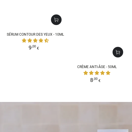
SÉRUM CONTOUR DES YEUX - 10ML
Prix
9
,00
€
normal
CRÈME ANTI-ÂGE - 50ML
Prix
8
,00
€
normal